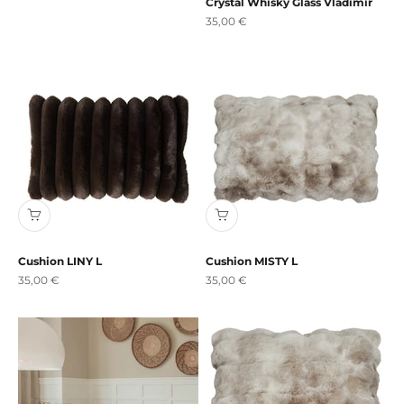
Crystal Whisky Glass Vladimir
Angebot
35,00 €
Cushion LINY L
Cushion MISTY L
Angebot
Angebot
35,00 €
35,00 €