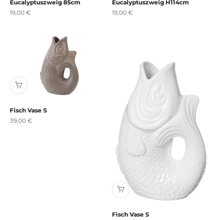
Eucalyptuszweig 85cm
Eucalyptuszweig H114cm
Angebot
Angebot
19,00 €
19,00 €
Fisch Vase S
Angebot
39,00 €
Fisch Vase S