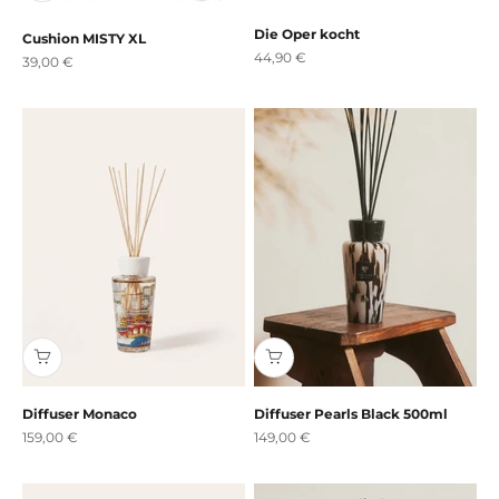
Die Oper kocht
Cushion MISTY XL
Angebot
44,90 €
Angebot
39,00 €
Diffuser Monaco
Diffuser Pearls Black 500ml
Angebot
Angebot
159,00 €
149,00 €