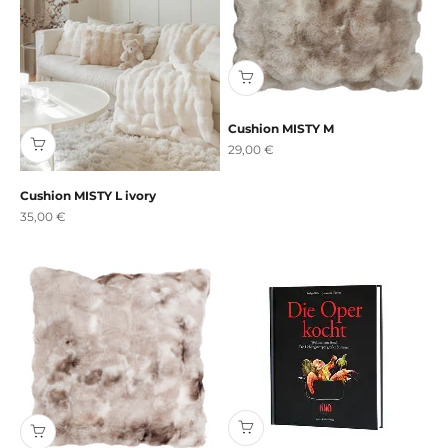
Cushion MISTY M
Angebot
29,00 €
Cushion MISTY L ivory
Angebot
35,00 €