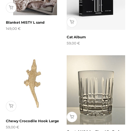
Blanket MISTY L sand
Angebot
149,00 €
Cat Album
Angebot
59,00 €
Chewy Crocodile Hook Large
Angebot
59,00 €