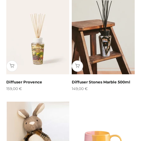
Diffuser Provence
Diffuser Stones Marble 500ml
Angebot
Angebot
159,00 €
149,00 €