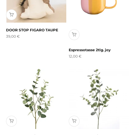
DOOR STOP FIGARO TAUPE
Angebot
39,00 €
Espressotasse 2tlg. joy
Angebot
12,00 €