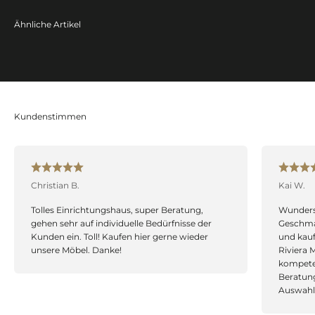
Christian B.
Kai W.
Tolles Einrichtungshaus, super Beratung,
Wundersc
gehen sehr auf individuelle Bedürfnisse der
Geschma
Kunden ein. Toll! Kaufen hier gerne wieder
und kau
unsere Möbel. Danke!
Riviera 
kompeten
Beratung
Auswahl!