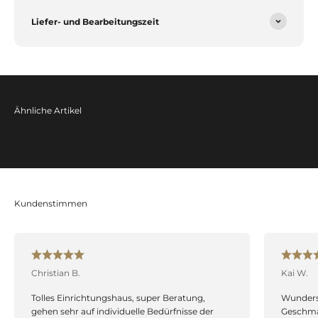
Liefer- und Bearbeitungszeit
Christian B.
Kai W.
Tolles Einrichtungshaus, super Beratung,
Wundersc
gehen sehr auf individuelle Bedürfnisse der
Geschma